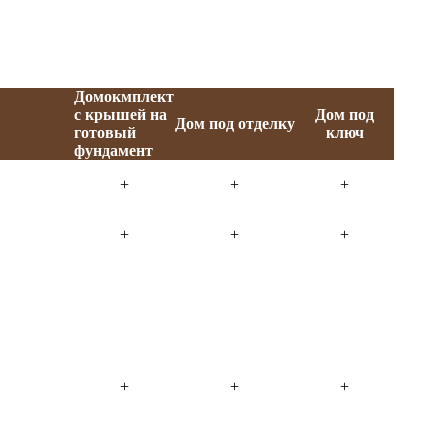
Домокмплект
с крышей на
Дом под
Дом под отделку
готовый
ключ
фундамент
+
+
+
+
+
+
+
+
+