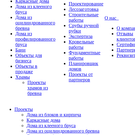
Каркасные дома
Проектирование
Дома из клееного
Лесозаготовка
бруса
Строительные
Дома из
О нас
работы
оцилиндрованного
Срубы ручной
бревна
О компа
рубки
Дома из
Отзывы
Экспертиза
профилированного
клиенто
Кровельные
бруса
Сертифи
работы
Бани
Партнер
Фундаментные
Объекты для
Реквизи
работы
бизнеса
Планировщик
Объекты в
домов
продаже
Проекты от
Храмы
партнеров
Проекты
храмов из
бревна
Проекты
Дома из блоков и кирпича
Каркасные дома
Дома из клееного бруса
Дома из оцилиндрованного бревна