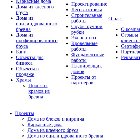
Каркасные дома
Проектирование
Дома из клееного
Лесозаготовка
бруса
Строительные
Дома из
О нас
работы
оцилиндрованного
Срубы ручной
бревна
О компа
рубки
Дома из
Отзывы
Экспертиза
профилированного
клиенто
Кровельные
бруса
Сертифи
работы
Бани
Партнер
Фундаментные
Объекты для
Реквизи
работы
бизнеса
Планировщик
Объекты в
домов
продаже
Проекты от
Храмы
партнеров
Проекты
храмов из
бревна
Проекты
Дома из блоков и кирпича
Каркасные дома
Дома из клееного бруса
Дома из оцилиндрованного бревна