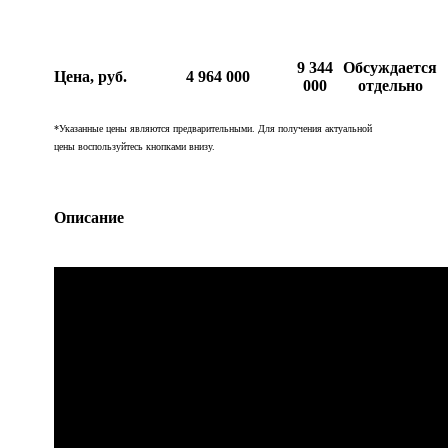
9 344
Обсуждается
Цена, руб.
4 964 000
000
отдельно
*Указанные цены являются предварительными. Для получения актуальной
цены воспользуйтесь кнопками внизу.
Описание