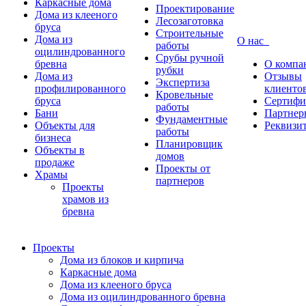
Каркасные дома
Проектирование
Дома из клееного
Лесозаготовка
бруса
Строительные
Дома из
О нас
работы
оцилиндрованного
Срубы ручной
бревна
О компа
рубки
Дома из
Отзывы
Экспертиза
профилированного
клиенто
Кровельные
бруса
Сертифи
работы
Бани
Партнер
Фундаментные
Объекты для
Реквизи
работы
бизнеса
Планировщик
Объекты в
домов
продаже
Проекты от
Храмы
партнеров
Проекты
храмов из
бревна
Проекты
Дома из блоков и кирпича
Каркасные дома
Дома из клееного бруса
Дома из оцилиндрованного бревна